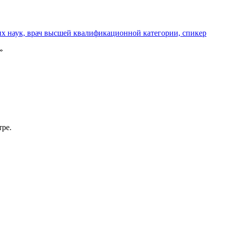
х наук, врач высшей квалификационной категории, спикер
»
тре.