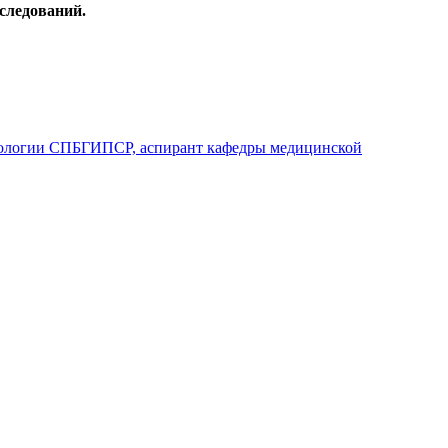
сследований.
ихологии СПБГИПСР, аспирант кафедры медицинской